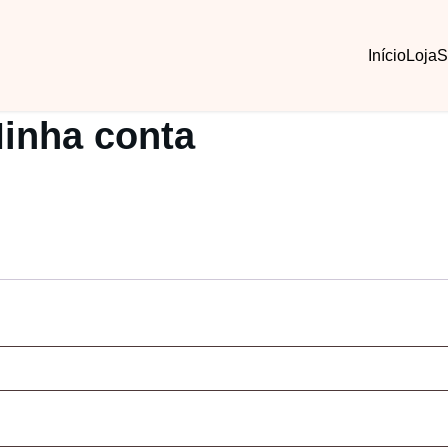
Início
Loja
S
inha conta