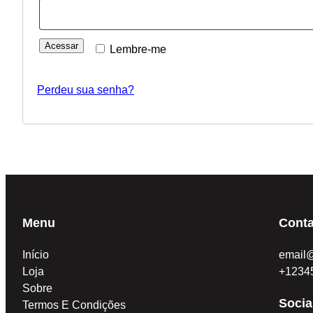
Acessar
Lembre-me
Perdeu sua senha?
Menu
Conta
Início
email
Loja
+1234
Sobre
Socia
Termos E Condições