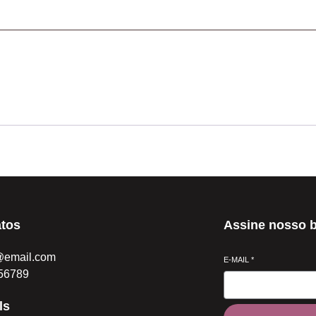
tos
Assine nosso b
@email.com
E-MAIL
*
56789
ls