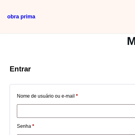
obra prima
Pular
para
M
o
conteúdo
Entrar
Obrigatório
Nome de usuário ou e-mail
*
Obrigatório
Senha
*