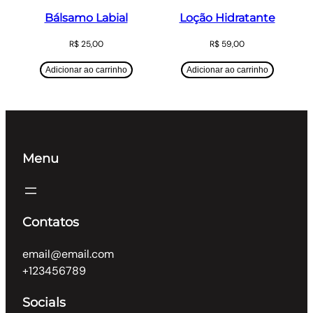
Bálsamo Labial
Loção Hidratante
R$
25,00
R$
59,00
Adicionar ao carrinho
Adicionar ao carrinho
Menu
Contatos
email@email.com
+123456789
Socials