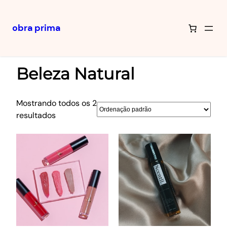
obra prima
Pular
Início
/ Beleza Natural
para
Beleza Natural
o
conteúdo
Mostrando todos os 2
resultados